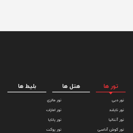
تور ها
هتل ها
بلیط ها
تور دبی
تور مالزی
تور تایلند
تور امارات
تور آنتالیا
تور پاتایا
تور کوش آداسی
تور پوکت