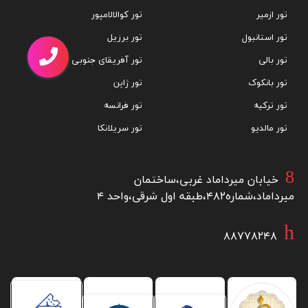
تور ازمیر
تور کوالالامپور
تور استانبول
تور برزیل
تور بالی
تور آفریقای جنوبی
تور بانکوک
تور ژاپن
تور ترکیه
تور فرانسه
تور مالدیو
تور سریلانکا
خیابان میرداماد غربی،ساختمان
میرداماد،شماره۴۸۲،طبقه اول شرقی،واحد ۴
۸۸۷۷۸۲۴۸