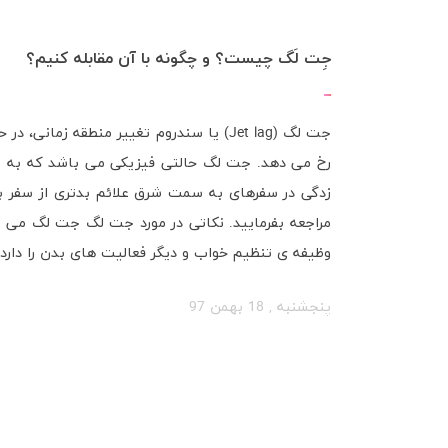
جِت لَگ چیست؟ و چگونه با آن مقابله کنیم؟
جت لگ (Jet lag) یا سندروم تغییر منطقه ز
رخ می دهد. جت لگ حالتی فیزیکی می باشد که به علت
زدگی در سفرهای به سمت شرق علائم بدتری از سفر به
مراجعه بفرمایید. نکاتی در مورد جت لگ جت لگ می ت
وظیفه ­­ی تنظیم خواب و دیگر فعالیت های بدن را دارد.
پنجشنبه , 18 بهمن 97