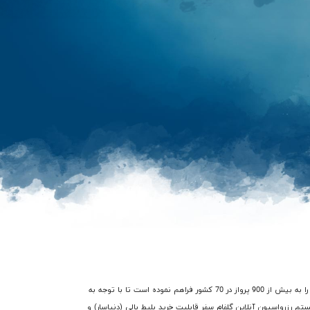
در گذشته فرآیند خرید بلیط هواپیما بالی (دنپاسار) با صرف هزینه و زمان زیادی از طریق آژانس های هواپیمایی میسر بود، اما شرکت گلفام سفر امکان دسترسی شما را به بیش از 900 پرواز در 70 کشور فراهم نموده است تا با توجه به
ستم رزرواسیون آنلاین گلفام سفر قابلیت خرید بلیط بالی (دنپاسار) و