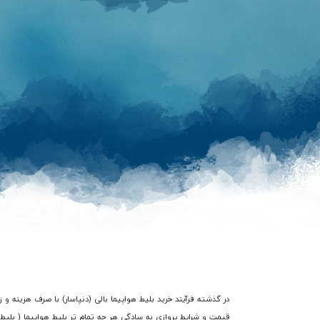
قیمت و شرایط پروازی به سادگی هر چه تمام تر بلیط هواپیما ( بلیط چا