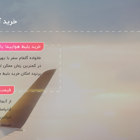
خرید آ
خرید بلیط هواپیما بال
خانواده گلفام سفر با بهر
در کمترین زمان ممکن ارز
پرتردد امکان خرید بلیط چ
قیمت ب
از آنجا
(دنپاسا
ایرلاین
استفاده