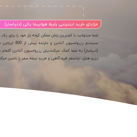
مزایای خرید اینترنتی بلیط هواپیما بالی (دنپاسار)
شما میتوانید با کمترین زمان ممکن کوله بار خود را برای یک س
سیستم رزرواسیو
(دنپاسار) به شما کمک میکند،پنل رزرواسیون آنلاین گلفام سف
رزرو هتل، ترانسفر فرودگاهی و خرید بیمه سفر را تامین میکن