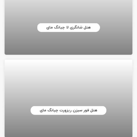
هتل شانگری لا چیانگ مای
هتل فور سیزن ریزورت چیانگ مای