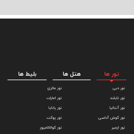
تور ها
هتل ها
بلیط ها
تور دبی
تور مالزی
تور تایلند
تور امارات
تور آنتالیا
تور پاتایا
تور کوش آداسی
تور پوکت
تور ازمیر
تور کوالالامپور