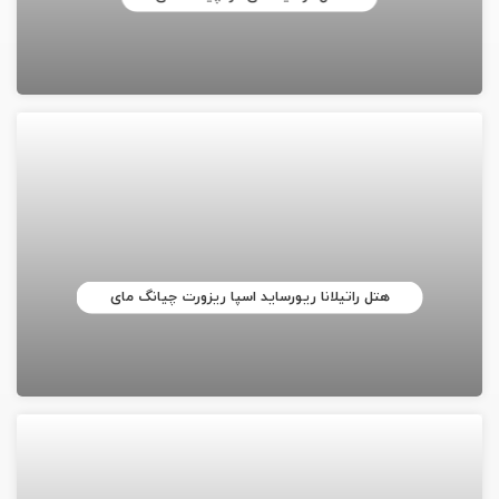
هتل راتیلانا ریورساید اسپا ریزورت چیانگ مای