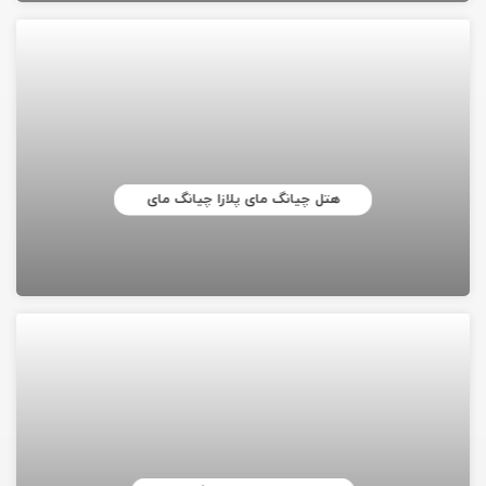
هتل چیانگ مای پلازا چیانگ مای