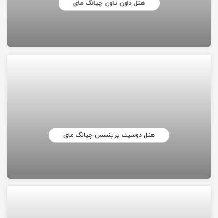
هتل داون تاون چیانگ مای
هتل دوسیت پرینسس چیانگ مای