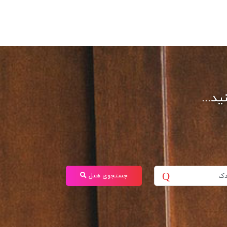
د...
جستجوی هتل