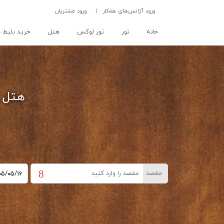
ورود آژانس‌های همکار
|
ورود مشتریان
(current)
خانه
تور
تور لوکس
هتل
خرید بلیط ه
هتل م
مقصد