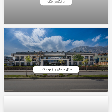
د ایکس بلک
هتل ددمان ریزورت کمر