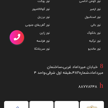
تور کوش آداسی
تور پوکت
تور ازمیر
تور کوالالامپور
تور استانبول
تور برزیل
تور بالی
تور آفریقای جنوبی
تور بانکوک
تور ژاپن
تور ترکیه
تور فرانسه
تور مالدیو
تور سریلانکا
خیابان میرداماد غربی،ساختمان
میرداماد،شماره۴۸۲،طبقه اول شرقی،واحد ۴
۸۸۷۷۸۲۴۸