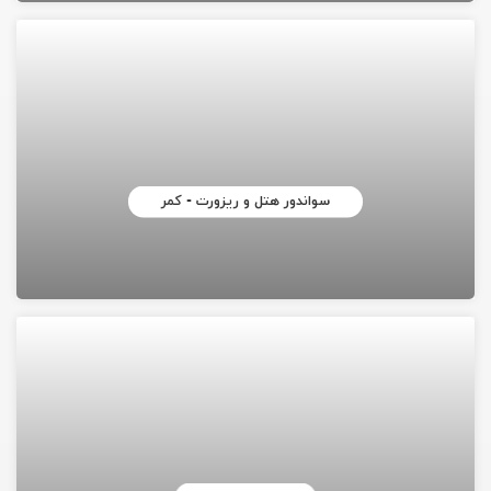
سواندور هتل و ریزورت - کمر