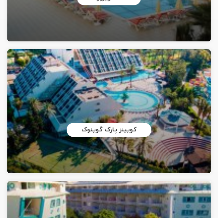
کویینز پارک گوینوک