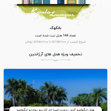
بانکوک
تعداد 144 هتل ثبت شده است
شروع قیمت از ۵/۰۹۵/۰۰۰ تا ۵/۸۵۰/۰۰۰ تومان
تخفیف ویژه هتل های آرژانتین
هتل ایگواسو گرند ریزورت اسپا اند کازینو پوئرتو ایگواسو