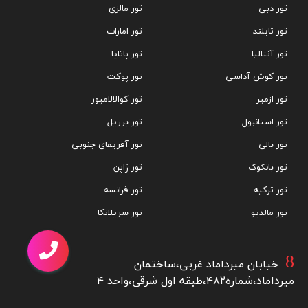
تور دبی
تور مالزی
تور تایلند
تور امارات
تور آنتالیا
تور پاتایا
تور کوش آداسی
تور پوکت
تور ازمیر
تور کوالالامپور
تور استانبول
تور برزیل
تور بالی
تور آفریقای جنوبی
تور بانکوک
تور ژاپن
تور ترکیه
تور فرانسه
تور مالدیو
تور سریلانکا
خیابان میرداماد غربی،ساختمان
میرداماد،شماره۴۸۲،طبقه اول شرقی،واحد ۴