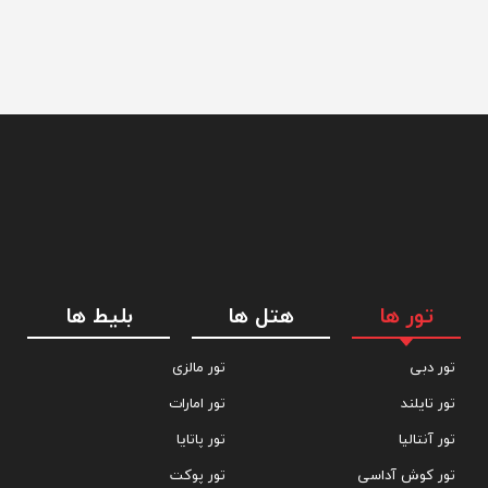
تور ها
هتل ها
بلیط ها
تور دبی
تور مالزی
تور تایلند
تور امارات
تور آنتالیا
تور پاتایا
تور کوش آداسی
تور پوکت