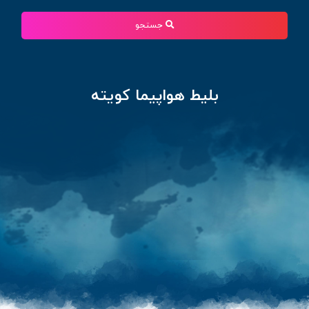
جستجو
بلیط هواپیما کویته