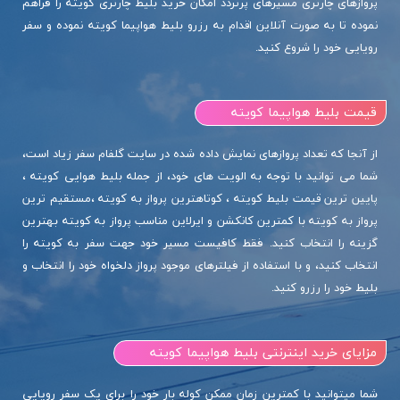
پروازهای چارتری مسیرهای پرتردد امکان خرید بلیط چارتری کویته را فراهم
نموده تا به صورت آنلاین اقدام به رزرو بلیط هواپیما کویته نموده و سفر
رویایی خود را شروع کنید.
قیمت بلیط هواپیما کویته
از آنجا که تعداد پروازهای نمایش داده شده در سایت گلفام سفر زیاد است،
شما می توانید با توجه به الویت های خود، از جمله بلیط هوایی کویته ،
پایین ترین قیمت بلیط کویته ، کوتاهترین پرواز به کویته ،مستقیم ترین
پرواز به کویته با کمترین کانکشن و ایرلاین مناسب پرواز به کویته بهترین
گزینه را انتخاب کنید. فقط کافیست مسیر خود جهت سفر به کویته را
انتخاب کنید، و با استفاده از فیلترهای موجود پرواز دلخواه خود را انتخاب و
بلیط خود را رزرو کنید.
مزایای خرید اینترنتی بلیط هواپیما کویته
شما میتوانید با کمترین زمان ممکن کوله بار خود را برای یک سفر رویایی