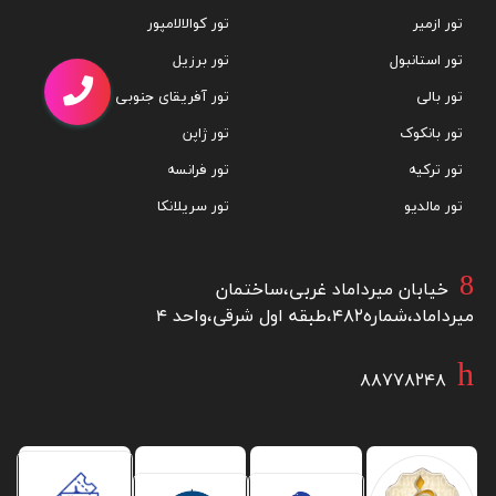
تور ازمیر
تور کوالالامپور
تور استانبول
تور برزیل
تور بالی
تور آفریقای جنوبی
تور بانکوک
تور ژاپن
تور ترکیه
تور فرانسه
تور مالدیو
تور سریلانکا
خیابان میرداماد غربی،ساختمان
میرداماد،شماره۴۸۲،طبقه اول شرقی،واحد ۴
۸۸۷۷۸۲۴۸