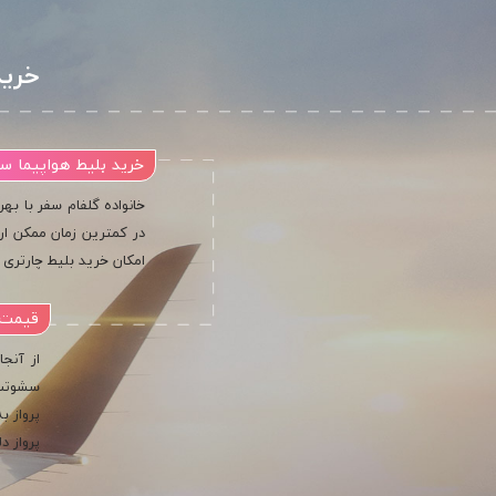
خرید
خرید بلیط هواپیما
خانواده گلفام سفر با بهر
در کمترین زمان ممکن ار
امکان خرید بلیط چارتری 
قیمت 
از آنج
سشوتس 
پرواز 
پرواز د