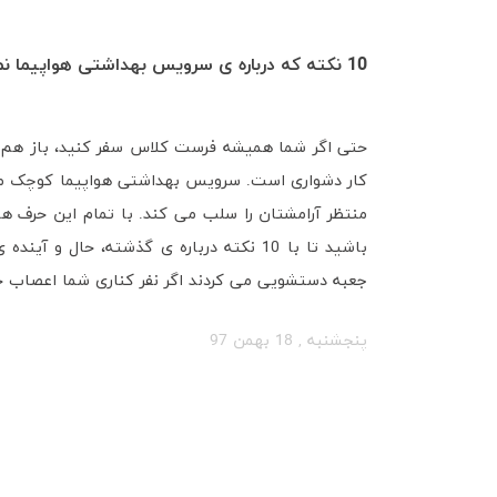
جِت لَگ چیست؟ و چگونه با آن مقابله کنیم؟
جت لگ (Jet lag) یا سندروم تغییر منطقه ز
رخ می دهد. جت لگ حالتی فیزیکی می باشد که به علت
زدگی در سفرهای به سمت شرق علائم بدتری از سفر به
مراجعه بفرمایید. نکاتی در مورد جت لگ جت لگ می ت
وظیفه ­­ی تنظیم خواب و دیگر فعالیت های بدن را دارد.
پنجشنبه , 18 بهمن 97