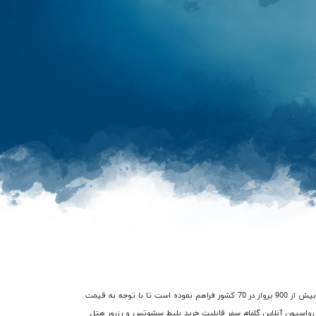
در گذشته فرآیند خرید بلیط هواپیما سشوتس با صرف هزینه و زمان زیادی از طریق آژانس های هواپیمایی میسر بود، اما شرکت گلفام سفر امکان دسترسی شما را به بیش از 900 پرواز در 70 کشور فراهم نموده است تا با توجه به قیمت
م رزرواسیون آنلاین گلفام سفر قابلیت خرید بلیط سشوتس و رزرور هتل