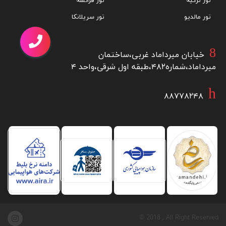
تور ازمیر
تور کوالالامپور
تور استانبول
تور برزیل
تور بالی
تور آفریقای جنوبی
تور بانکوک
تور ژاپن
تور ترکیه
تور فرانسه
تور مالدیو
تور سریلانکا
خیابان میرداماد غربی،ساختمان
میرداماد،شماره۴۸۲،طبقه اول شرقی،واحد ۴
۸۸۷۷۸۲۴۸