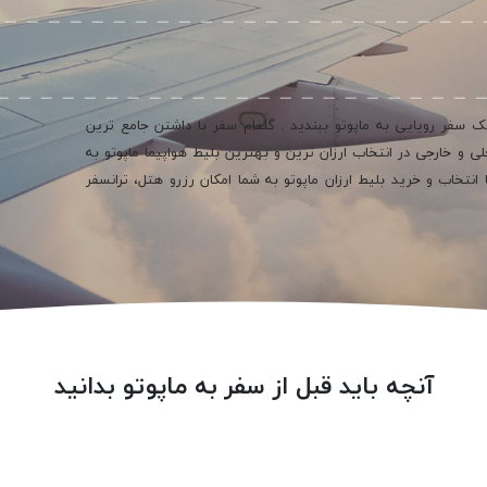
یک سفر رویایی به ماپوتو ببندید . گلفام سفر با داشتن جامع ترین
نلاین و دارنده بیش از 800 ایرلاین داخلی و خارجی در انتخاب ارزان ترین و بهترین بلیط هواپیما ماپوتو به
انتخاب و خرید بلیط ارزان ماپوتو به شما امکان رزرو هتل، ترانسفر
آنچه باید قبل از سفر به ماپوتو بدانید