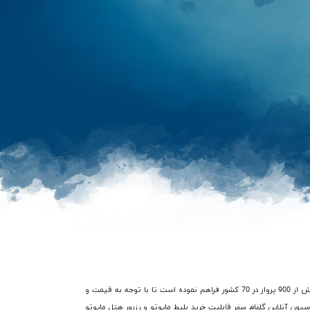
در گذشته فرآیند خرید بلیط هواپیما ماپوتو با صرف هزینه و زمان زیادی از طریق آژانس های هواپیمایی میسر بود، اما شرکت گلفام سفر امکان دسترسی شما را به بیش از 900 پرواز در 70 کشور فراهم نموده است تا با توجه به قیمت و
اسیون آنلاین گلفام سفر قابلیت خرید بلیط ماپوتو و رزرور هتل ماپوتو