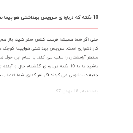
جِت لَگ چیست؟ و چگونه با آن مقابله کنیم؟
جت لگ (Jet lag) یا سندروم تغییر منطقه ز
رخ می دهد. جت لگ حالتی فیزیکی می باشد که به علت
زدگی در سفرهای به سمت شرق علائم بدتری از سفر به
مراجعه بفرمایید. نکاتی در مورد جت لگ جت لگ می ت
وظیفه ­­ی تنظیم خواب و دیگر فعالیت های بدن را دارد.
پنجشنبه , 18 بهمن 97