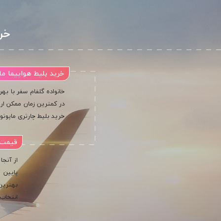
خر
خرید بلیط هواپیما ما
خانواده گلفام سفر با بهر
در کمترین زمان ممکن ارز
خرید بلیط چارتری ماپوتو 
قیمت ب
از آنجا
پایین ت
بهترین 
انتخاب 