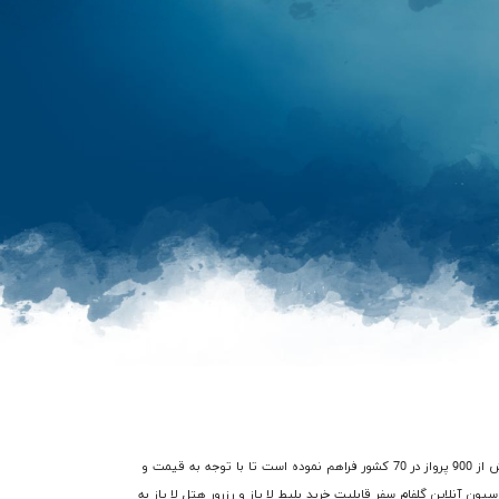
در گذشته فرآیند خرید بلیط هواپیما لا پاز با صرف هزینه و زمان زیادی از طریق آژانس های هواپیمایی میسر بود، اما شرکت گلفام سفر امکان دسترسی شما را به بیش از 900 پرواز در 70 کشور فراهم نموده است تا با توجه به قیمت و
یون آنلاین گلفام سفر قابلیت خرید بلیط لا پاز و رزرور هتل لا پاز به