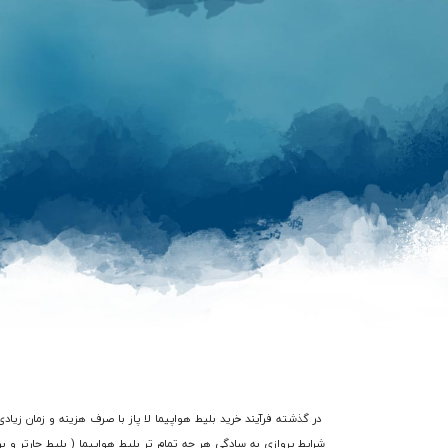
شرایط پروازی به سادگی هر چه تمام تر بلیط هواپیما ( بلیط چارتر و برن