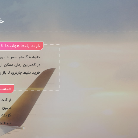
خر
خرید بلیط هواپیما لا 
خانواده گلفام سفر با بهر
در کمترین زمان ممکن ارز
خرید بلیط چارتری لا پاز ر
قیمت ب
از آنجا
پایین ت
گزینه ر
بلیط خو