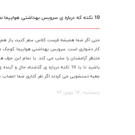
جِت لَگ چیست؟ و چگونه با آن مقابله کنیم؟
جت لگ (Jet lag) یا سندروم تغییر منطقه ز
رخ می دهد. جت لگ حالتی فیزیکی می باشد که به علت
زدگی در سفرهای به سمت شرق علائم بدتری از سفر به
مراجعه بفرمایید. نکاتی در مورد جت لگ جت لگ می ت
وظیفه ­­ی تنظیم خواب و دیگر فعالیت های بدن را دارد.
پنجشنبه , 18 بهمن 97