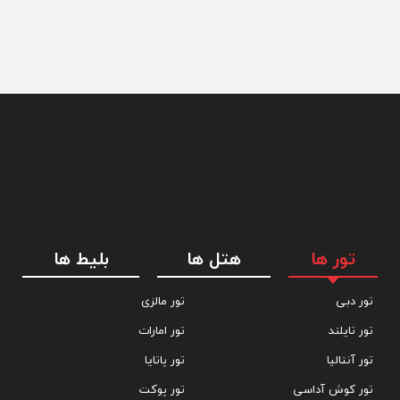
تور ها
هتل ها
بلیط ها
تور دبی
تور مالزی
تور تایلند
تور امارات
تور آنتالیا
تور پاتایا
تور کوش آداسی
تور پوکت