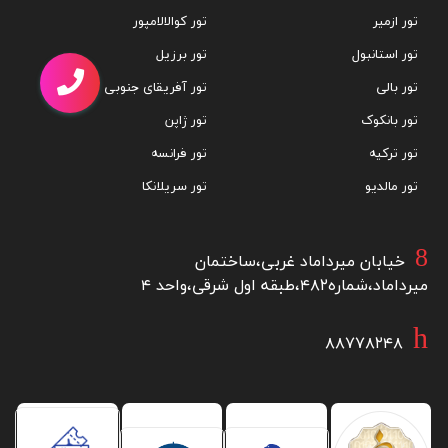
تور ازمیر
تور کوالالامپور
تور استانبول
تور برزیل
تور بالی
تور آفریقای جنوبی
تور بانکوک
تور ژاپن
تور ترکیه
تور فرانسه
تور مالدیو
تور سریلانکا
خیابان میرداماد غربی،ساختمان
میرداماد،شماره۴۸۲،طبقه اول شرقی،واحد ۴
۸۸۷۷۸۲۴۸