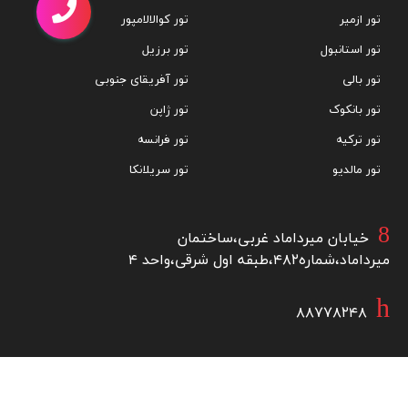
تور ازمیر
تور کوالالامپور
تور استانبول
تور برزیل
تور بالی
تور آفریقای جنوبی
تور بانکوک
تور ژاپن
تور ترکیه
تور فرانسه
تور مالدیو
تور سریلانکا
خیابان میرداماد غربی،ساختمان
میرداماد،شماره۴۸۲،طبقه اول شرقی،واحد ۴
۸۸۷۷۸۲۴۸