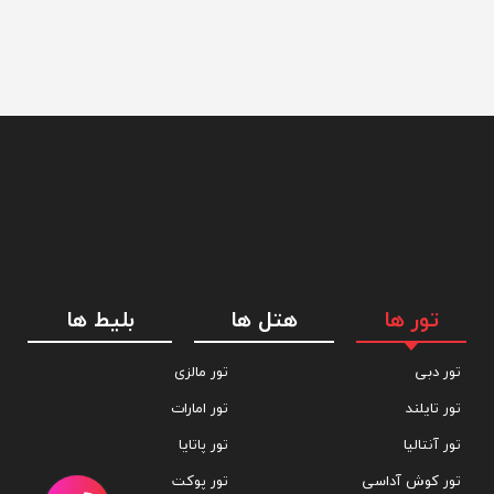
تور ها
هتل ها
بلیط ها
تور دبی
تور مالزی
تور تایلند
تور امارات
تور آنتالیا
تور پاتایا
تور کوش آداسی
تور پوکت