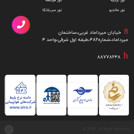
تور ازمیر
تور کوالالامپور
تور استانبول
تور برزیل
تور بالی
تور آفریقای جنوبی
تور بانکوک
تور ژاپن
تور ترکیه
تور فرانسه
تور مالدیو
تور سریلانکا
خیابان میرداماد غربی،ساختمان
میرداماد،شماره۴۸۲،طبقه اول شرقی،واحد ۴
۸۸۷۷۸۲۴۸