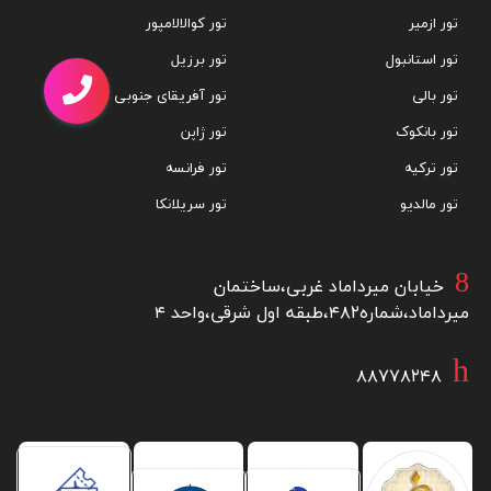
تور ازمیر
تور کوالالامپور
تور استانبول
تور برزیل
تور بالی
تور آفریقای جنوبی
تور بانکوک
تور ژاپن
تور ترکیه
تور فرانسه
تور مالدیو
تور سریلانکا
خیابان میرداماد غربی،ساختمان
میرداماد،شماره۴۸۲،طبقه اول شرقی،واحد ۴
۸۸۷۷۸۲۴۸