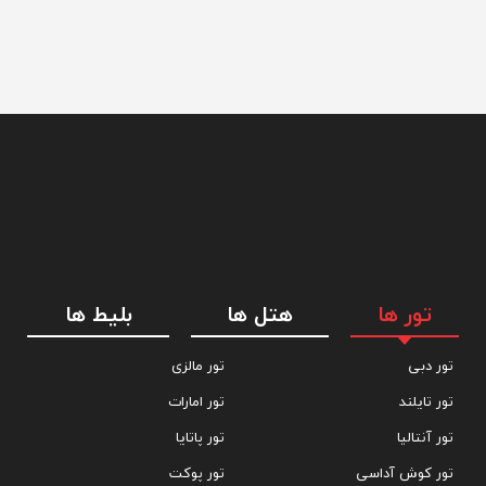
تور ها
هتل ها
بلیط ها
تور دبی
تور مالزی
تور تایلند
تور امارات
تور آنتالیا
تور پاتایا
تور کوش آداسی
تور پوکت