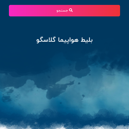
جستجو
بلیط هواپیما گلاسگو