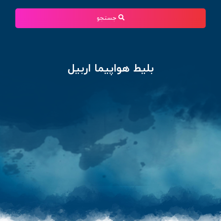
جستجو
بلیط هواپیما اربیل