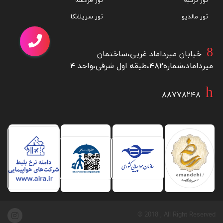
تور ازمیر
تور کوالالامپور
تور استانبول
تور برزیل
تور بالی
تور آفریقای جنوبی
تور بانکوک
تور ژاپن
تور ترکیه
تور فرانسه
تور مالدیو
تور سریلانکا
خیابان میرداماد غربی،ساختمان
میرداماد،شماره۴۸۲،طبقه اول شرقی،واحد ۴
۸۸۷۷۸۲۴۸