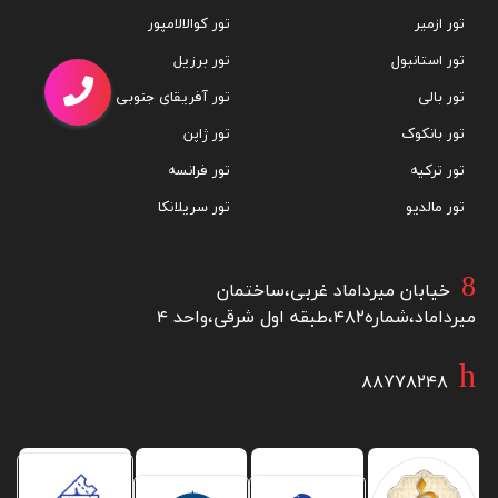
تور ازمیر
تور کوالالامپور
تور استانبول
تور برزیل
تور بالی
تور آفریقای جنوبی
تور بانکوک
تور ژاپن
تور ترکیه
تور فرانسه
تور مالدیو
تور سریلانکا
خیابان میرداماد غربی،ساختمان
میرداماد،شماره۴۸۲،طبقه اول شرقی،واحد ۴
۸۸۷۷۸۲۴۸