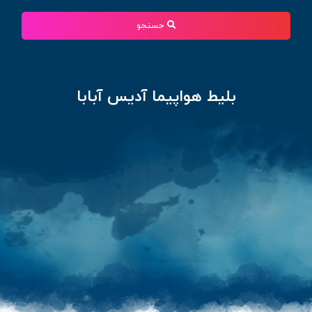
جستجو
بلیط هواپیما آدیس آبابا