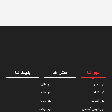
تور ها
هتل ها
بلیط ها
تور دبی
تور مالزی
تور تایلند
تور امارات
تور آنتالیا
تور پاتایا
تور کوش آداسی
تور پوکت