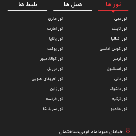
تور ها
هتل ها
بلیط ها
تور دبی
تور مالزی
تور تایلند
تور امارات
تور آنتالیا
تور پاتایا
تور کوش آداسی
تور پوکت
تور ازمیر
تور کوالالامپور
تور استانبول
تور برزیل
تور بالی
تور آفریقای جنوبی
تور بانکوک
تور ژاپن
تور ترکیه
تور فرانسه
تور مالدیو
تور سریلانکا
خیابان میرداماد غربی،ساختمان