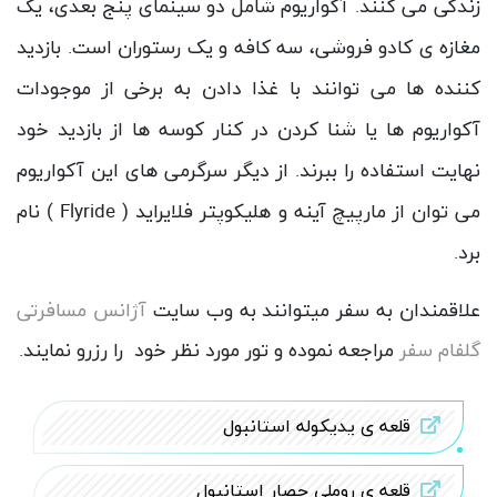
آکواریوم استانبول با داشتن 68 مخزن، حاوی حجم آبی
حدود 6800 متر مکعب می باشد. حدود 1500 گونه ی
جانوری و 15000 جانور آبزی و زمینی در این آکواریوم
زندگی می کنند. آکواریوم شامل دو سینمای پنج بعدی، یک
مغازه ی کادو فروشی، سه کافه و یک رستوران است. بازدید
کننده ها می توانند با غذا دادن به برخی از موجودات
آکواریوم ها یا شنا کردن در کنار کوسه ها از بازدید خود
نهایت استفاده را ببرند. از دیگر سرگرمی های این آکواریوم
می توان از مارپیچ آینه و هلیکوپتر فلایراید (
Flyride
) نام