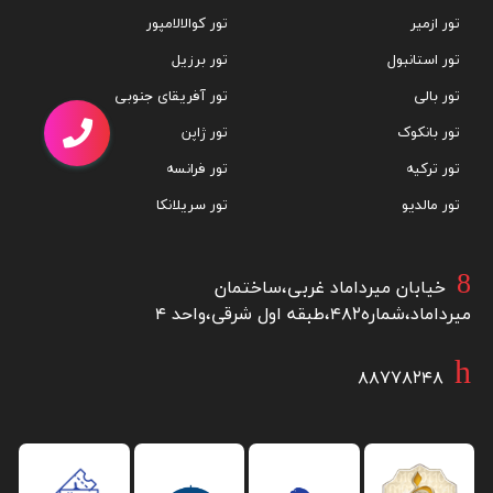
تور ها
هتل ها
بلیط ها
تور دبی
تور مالزی
تور تایلند
تور امارات
تور آنتالیا
تور پاتایا
تور کوش آداسی
تور پوکت
تور ازمیر
تور کوالالامپور
تور استانبول
تور برزیل
تور بالی
تور آفریقای جنوبی
تور بانکوک
تور ژاپن
تور ترکیه
تور فرانسه
تور مالدیو
تور سریلانکا