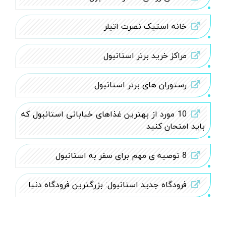
برد.
علاقمندان به سفر میتوانند به وب سایت
​آژانس مسافرتی
گلفام سفر
مراجعه نموده و تور مورد نظر خود را رزرو نمایند.
قلعه ی یدیکوله استانبول
قلعه ی روملی حصار استانبول
خانه استیک نصرت اتیلر
مراکز خرید برتر استانبول
رستوران های برتر استانبول