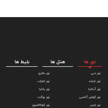
تور ها
هتل ها
بلیط ها
تور دبی
تور مالزی
تور تایلند
تور امارات
تور آنتالیا
تور پاتایا
تور کوش آداسی
تور پوکت
تور ازمیر
تور کوالالامپور