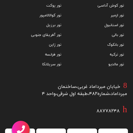
تور کوش آداسی
تور پوکت
تور ازمیر
تور کوالالامپور
تور استانبول
تور برزیل
تور بالی
تور آفریقای جنوبی
تور بانکوک
تور ژاپن
تور ترکیه
تور فرانسه
تور مالدیو
تور سریلانکا
خیابان میرداماد غربی،ساختمان
میرداماد،شماره۴۸۲،طبقه اول شرقی،واحد ۴
۸۸۷۷۸۲۴۸