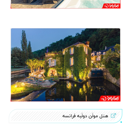
هتل مولَن دولَبه فرانسه