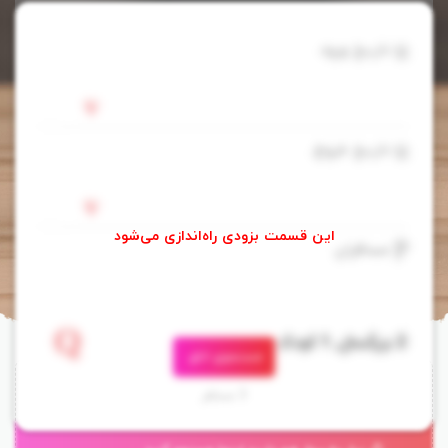
تاریخ ورود
تاریخ خروج
مسافران
جستجوی اتاق
3 مسافر
هتل سلکت آداران هودهوران فوشی مالدیو (
Adaaran Select
Hudhuranfushi
)، تجربه تعطیلاتی مملو از آفتاب و دریا در جزایر مالدیو را