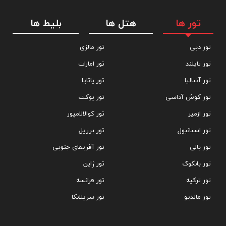
تور ها
هتل ها
بلیط ها
تور دبی
تور مالزی
تور تایلند
تور امارات
تور آنتالیا
تور پاتایا
تور کوش آداسی
تور پوکت
تور ازمیر
تور کوالالامپور
تور استانبول
تور برزیل
تور بالی
تور آفریقای جنوبی
تور بانکوک
تور ژاپن
تور ترکیه
تور فرانسه
تور مالدیو
تور سریلانکا