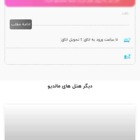
اگر نیاز به پرواز هم دارید اینجا جستجو کنید...
برای شما به همراه دارد. این هتل دارای استخر روباز و زمین تنیس می
باشد.
ادامه مطلب
اتاق های هتل مجهز به سیستم تهویه هوا، واقع در ساحل خصوصی و ویلای
روی آب دارای تلویزیون، مینی بار و سرویس بهداشتی با دوش فضای باز و
ساعت ورود به اتاق:
تحویل اتاق:
سشوار می باشند.
فرودگاه بین المللی ماله به اندازه 19 کیلومتر یا 30 دقیقه قایق سواری تا
هتل فاصله دارد.
دیگر هتل های مالدیو
مرکز آبگرم چاوانا (
Chavana
) ماساژهای آرامش بخش و حمام اسپا ارائه می
دهد. همچنین مهمان ها می توانند از بازی های آبی، غواصی و موج سواری
لذت ببرند. یک باشگاه نیز موجود است.
رستوران بنیان بوفه ی غذای بین المللی سرو می کند. رستوران فضای باز
سانست غذای دریایی در کنار نور شمع برای شما سرو می کند. کافه لوهیس