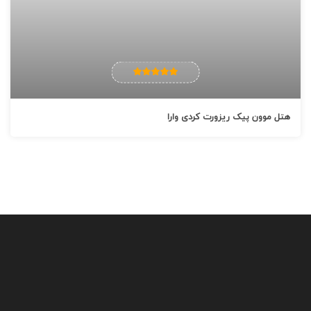
و کافه هیالا نوشیدنی های خنک ارائه می دهند.
هتل موون پیک ریزورت کردی وارا