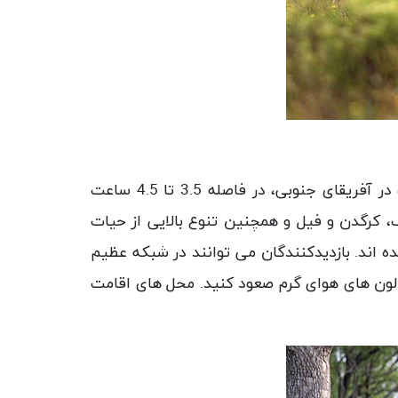
پارک ملی کروگر یکی از معروف ترین پارک های سافاری دنیاست. یکی از قدیمی ترین پارک های محافظت شده در آفریقای جنوبی، در فاصله 3.5 تا 4.5 ساعت
ن فرصت را می دهد که از «5 عظیم»: شیر، بوفالو، پلنگ، کرگدن و فیل و همچنین تنوع بالایی از حیات
ند. بازدیدکنندگان می توانند در شبکه عظیم
 بالون های هوای گرم صعود کنید. محل های اقامت