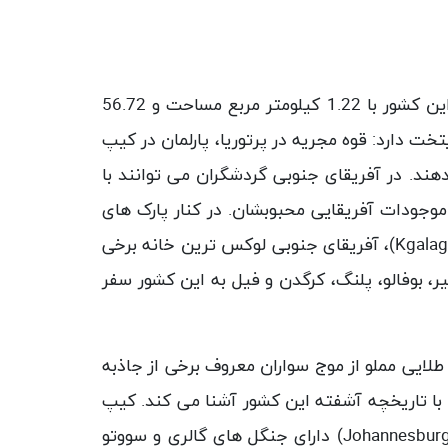
آفریقای جنوبی با نام رسمی جمهوری آفریقای جنوبی، معرفه خوبی در خصوص جواهرات قاره تاریک می باشد. این کشور با 1.22 کیلومتر مربع مساحت و 56.72
ر جمعیت در جنوب آفریقا و در سواحل دو اقیانوس اطلس و هند قرارگرفته است. آفریقای جنوبی 3 پایتخت دارد: قوه مجریه در پرتوریا، پارلمان در کیپ
ا سیاه پوستان تشکیل می دهند. در آفریقای جنوبی گردشگران می توانند با
موجودات آفریقایی محبوبشان. در کنار پارک های
Kgalag
)، آفریقای جنوبی لوکس ترین خانه برخی
 های دنیاست. علاقه مندان به حیات وحش از سرتاسر جهان به دنبال «5 عظیم»: شیر، بوفالو، پلنگ، کرگدن و فیل به این کشور سفر
لایی مملو از موج سواران معروف برخی از جاذبه
با تاریخچه آشفته این کشور آشنا می کند. کیپ
Johannesbur
) دارای جنگل های گالری و سووتو