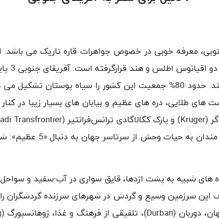
میلیون نف
تاون و قوه قضائیه در بلوم فونتین مستقر هستند. حدود 80% جمعیت این کشور ر
های طلایی، دره های عظیم و بیابان های بسیار زیبا در کنار 
ر (
Kruger
) و پارک کگالاگادی ترانس‌فرانتیر (
adi Transfrontier
از پارک های بازی و اقامتگاه
 های شبیه به پشت اژدها، قایق سواری در آب-سفید و سواحل ط
اف این سرزمین وسیع و گردش در شهرهای سرزنده گردشگران را 
ان، دوربان (
Durban
)، تلفیقی از فرهنگ و غذا، ژوهانسبورگ (
g