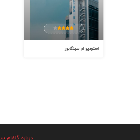
استودیو ام سینگاپور
درباره گلفام سف