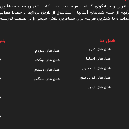
رتی و جهانگردی گلفام سفر مفتخر است که بیشترین حجم مسافرین ر
یه از جمله شهرهای آنتالیا ، استانبول از طریق پروازها و خطوط هوای
ذاب و با کمترین هزینه برای مسافرین نقش مهمی را در صنعت توریسم و 
هتل ها
بلی
هتل های دبی
ب
هتل های بدروم
هتل های آنتالیا
ب
هتل های پوکت
هتل های استانبول
ب
هتل های ویتنام
هتل های کوالالامپور
ب
هتل های سنگاپور
هتل های ازمیر
ب
ب
ب
ب
ب