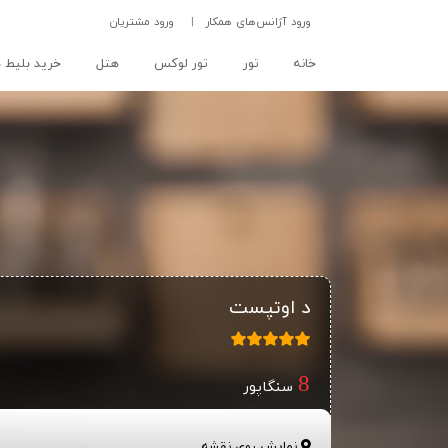
ورود آژانس‌های همکار
|
ورود مشتریان
(current)
خانه
تور
تور لوکس
هتل
خرید بلیط ه
د اوتپست
سنگاپور
نمایش روی نقشه