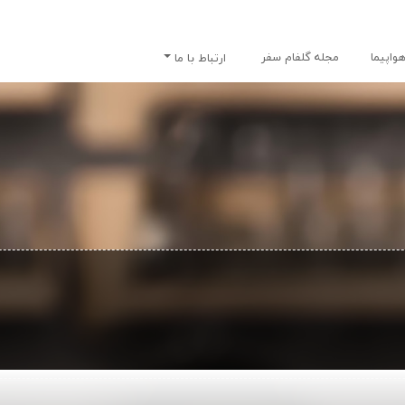
واپیما
مجله گلفام سفر
ارتباط با ما