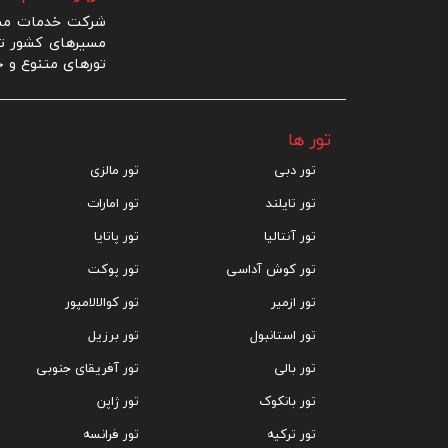
شرکت خدمات مساف
مسیرهای کشور ترک
تورهای متنوع و ج
تور ها
تور دبی
تور مالزی
تور تایلند
تور امارات
تور آنتالیا
تور پاتایا
تور کوش آداسی
تور پوکت
تور ازمیر
تور کوالالامپور
تور استانبول
تور برزیل
تور بالی
تور آفریقای جنوبی
تور بانکوک
تور ژاپن
تور ترکیه
تور فرانسه