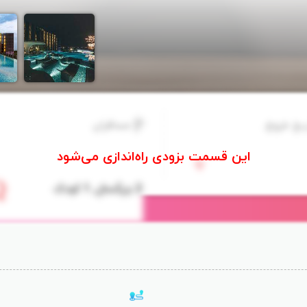
یخ خروج
مسافران