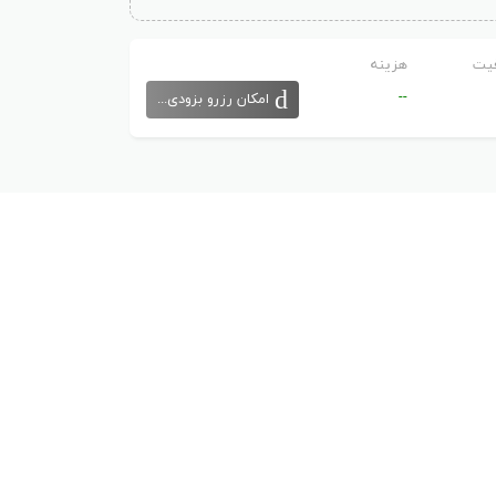
یت
هزینه
--
امکان رزرو بزودی...