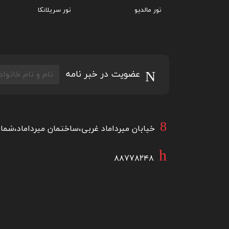
تور مالدیو
تور سریلانکا
عضویت در خبر نامه
خیابان میرداماد غربی،ساختمان میرداماد،شماره۴۸۲،طبقه اول شرقی،واحد
۸۸۷۷۸۲۴۸