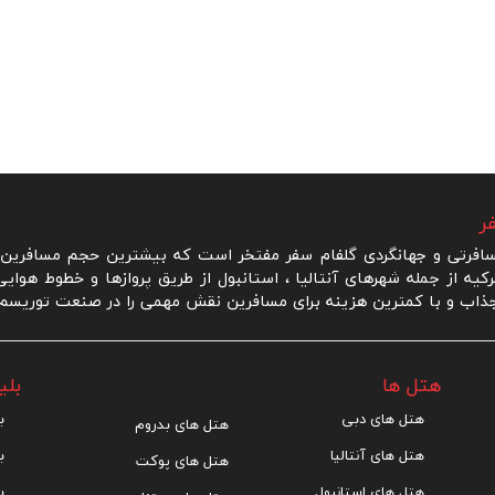
ر
رتی و جهانگردی گلفام سفر مفتخر است که بیشترین حجم مسافرین ر
یه از جمله شهرهای آنتالیا ، استانبول از طریق پروازها و خطوط هوای
ذاب و با کمترین هزینه برای مسافرین نقش مهمی را در صنعت توریسم و 
هتل ها
بلی
هتل های دبی
ب
هتل های بدروم
هتل های آنتالیا
ب
هتل های پوکت
هتل های استانبول
ب