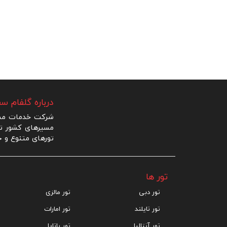
درباره گلفام سف
شرکت خدمات مساف
مسیرهای کشور ترک
تورهای متنوع و ج
تور ها
تور دبی
تور مالزی
تور تایلند
تور امارات
تور آنتالیا
تور پاتایا