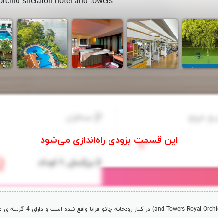
 orchid sheraton hotel and towers
یخ خروج
مسافران
Royal Orchi
and Towers
) در كنار رودخانه 