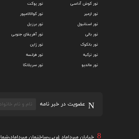
تور کوش آداسی
تور پوکت
تور ازمیر
تور کوالالامپور
تور استانبول
تور برزیل
تور بالی
تور آفریقای جنوبی
تور بانکوک
تور ژاپن
تور ترکیه
تور فرانسه
تور مالدیو
تور سریلانکا
عضویت در خبر نامه
خیابان میرداماد غربی،ساختمان میرداماد،شماره۴۸۲،طبقه اول شرقی،واحد