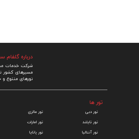
درباره گلفام سف
شرکت خدمات مساف
مسیرهای کشور ترک
تورهای متنوع و ج
تور ها
تور دبی
تور مالزی
تور تایلند
تور امارات
تور آنتالیا
تور پاتایا