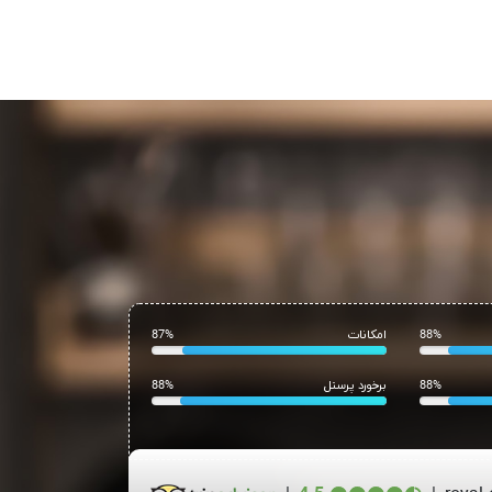
88%
امکانات
87%
88%
برخورد پرسنل
88%