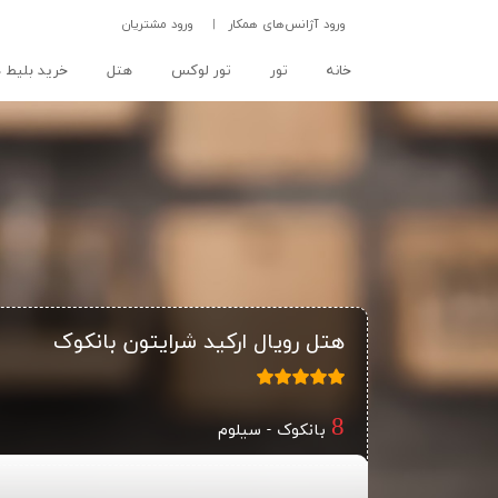
ورود آژانس‌های همکار
|
ورود مشتریان
(current)
خانه
تور
تور لوکس
هتل
خرید بلیط ه
هتل رویال ارکید شرایتون بانکوک
بانکوک - سیلوم