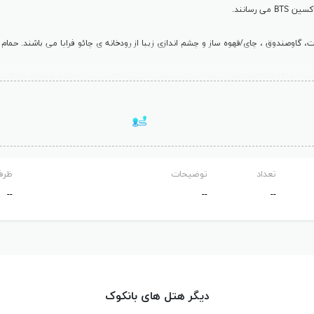
تاکسین
BTS
می رسانند.
ت، گاوصندوق ، چای/قهوه ساز و چشم اندازی زیبا از رودخانه ی چائو فرايا می باشند. حم
ه صورت بوفه ای و هم سفارشی در تمام طول روز می باشد. رستوران جیورجیو غذاهای ایتال
نند از غذاهای تایلندی و رقص سنتی تایلندی در تارا تونگ لذت ببرند.
ت در بانکوک واقع شده است. فرودگاه سووارنابهومی در 40 کیلومتری هتل واقع شده است.
تعداد
توضیحات
ظرف
--
--
--
و گشت و گذار علاقه مند هستند، می باشد.
دام و آبگرم، اتاق هایی که سیگار ممنوع می باشد، پارکینگ رایگان.
دیگر هتل های بانکوک