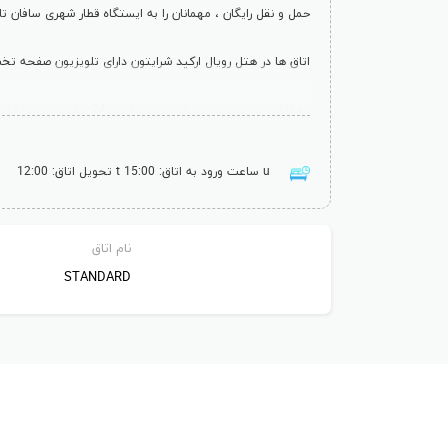
حمل و نقل رایگان ، مهمانان را به ایستگاه قطار شهری سافان 
اتاق ها در هتل رویال ارکید شرایتون دارای تلویزیون صفحه تخ
مهمانان می توانند در مرکز تناسب اندام 24 ساعته ورزش کنند و از دیگر امکانات شامل سونا ، جکوزی و زمین تنیس لذت ببرند. دربان و خدمات خشک شویی نیز در دسترس هستند.
رستوران وُرلد کوزین کنار رودخانه ارائه دهنده ی غذا، هم ب
ساعت ورود به اتاق: 15:00
تحویل اتاق: 12:00
نشیمن در تراس با چشم انداز رودخانه می باشد. مهمانان می توا
هتل رویال ارکید شرایتون اند تاورز در مجاورت بزرگترین مرکز خرید عتیقه جا
نام اتاق
STANDARD
بنگ راک یک انتخاب عالی برای مسافرانی که به مردم خونگرم 
تعداد اتاق های هتل: 726
امکانات محبوب: اینترنت رایگان، استخر رو باز، مرکز تناسب ان