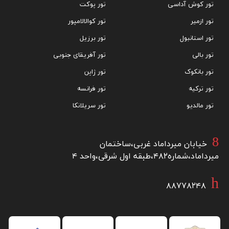
تور کوش آداسی
تور پوکت
تور ازمیر
تور کوالالامپور
تور استانبول
تور برزیل
تور بالی
تور آفریقای جنوبی
تور بانکوک
تور ژاپن
تور ترکیه
تور فرانسه
تور مالدیو
تور سریلانکا
خیابان میرداماد غربی،ساختمان
میرداماد،شماره۴۸۲،طبقه اول شرقی،واحد ۴
۸۸۷۷۸۲۴۸