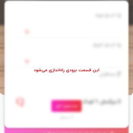
تاریخ ورود
تاریخ خروج
مسافران
جستجوی اتاق
3 مسافر
هتل هیلتون گاردن این بایراکلی ازمیر (Hilton Garden Inn Izmir Bayrakli)،
واقع در نزدیکی ایستگاه مترو، در منطقه تجاری شهر با منظره ی دریای اژه