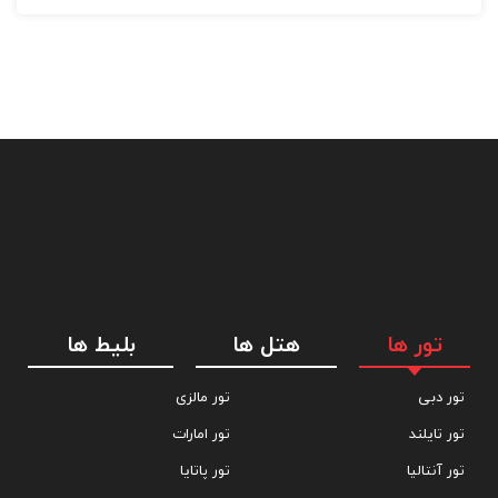
تور ها
هتل ها
بلیط ها
تور دبی
تور مالزی
تور تایلند
تور امارات
تور آنتالیا
تور پاتایا