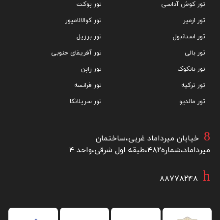
تور کوش آداسی
تور پوکت
تور ازمیر
تور کوالالامپور
تور استانبول
تور برزیل
تور بالی
تور آفریقای جنوبی
تور بانکوک
تور ژاپن
تور ترکیه
تور فرانسه
تور مالدیو
تور سریلانکا
خیابان میرداماد غربی،ساختمان
میرداماد،شماره۴۸۲،طبقه اول شرقی،واحد ۴
۸۸۷۷۸۲۴۸