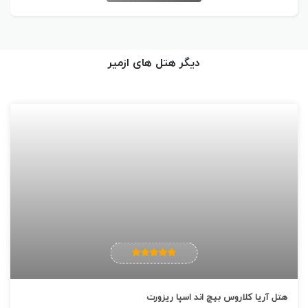
اتاق ها
تلویزیون / اینترنت بی سیم رایگان / یخچال کوچک / قهوه ساز / صندوق
دیگر هتل های ازمیر
امکانات محبوب هتل
اینترنت بی سیم رایگان در اتاق ها و فضاهای عمومی / پارکینگ رایگان /
مرکز تناسب اندام
هتل آریا کلاروس بیچ اند اسپا ریزورت