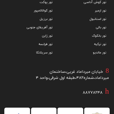
تور کوش آداسی
تور پوکت
تور ازمیر
تور کوالالامپور
تور استانبول
تور برزیل
تور بالی
تور آفریقای جنوبی
تور بانکوک
تور ژاپن
تور ترکیه
تور فرانسه
تور مالدیو
تور سریلانکا
خیابان میرداماد غربی،ساختمان
میرداماد،شماره۴۸۲،طبقه اول شرقی،واحد ۴
۸۸۷۷۸۲۴۸