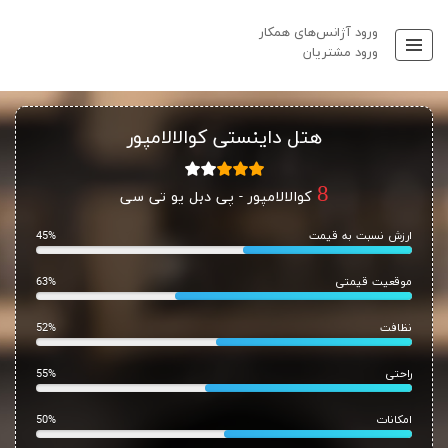
ورود آژانس‌های همکار
ورود مشتریان
هتل داینستی کوالالامپور
کوالالامپور - پی دبل یو تی سی
ارزش نسبت به قیمت
45%
موقعیت قیمتی
63%
نظافت
52%
راحتی
55%
امکانات
50%