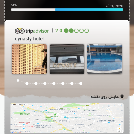
برخورد پرسنل
61%
|
2.0
dynasty hotel
نمایش روی نقشه
هتل داینستی کوالالامپور Dynasty Hotel Kuala Lumpur
که شامل ۷۸۸
اتاق می باشد در میان ساختمان های تجاری قدیم در خیابان ایپو واقع شده