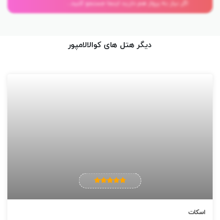
اگر نیاز به پرواز هم دارید اینجا جستجو کنید...
فضای باز، استخر (بچه ها)
فاصله هتل تا: فروشگاه لباس چو کیت ۱٫۱ کیلو متر(۱۴ دقیقه پیاده روی)،
دانشگاه مالزی ۱٫۲ کیلو متر (۱۵ دقیقه پیاده روی)، بازار روز ۶۰۰ متر (۸
دیگر هتل های کوالالامپور
دقیقه پیاده روی)، گالری هنر ملی ۱٫۵ کیلو متر( ۱۸ دقیقه پیاده روی)
اسکات