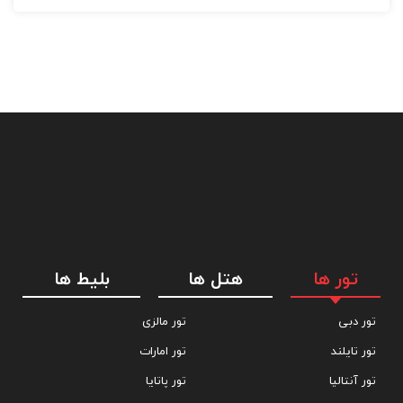
تور ها
هتل ها
بلیط ها
تور دبی
تور مالزی
تور تایلند
تور امارات
تور آنتالیا
تور پاتایا