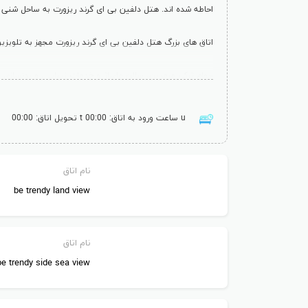
احاطه شده اند. هتل دلفین بی ای گرند ریزورت به ساحل شنی ل
اتاق های بزرگ هتل دلفین بی ای گرند ریزورت مجهز به تلویزی
ساحلی و کلاس های ورزش آبی نیز در هتل دلفین بی ای گرند ر
ساعت ورود به اتاق: 00:00
تحویل اتاق: 00:00
هتل دلفین بی ای گرند ریزورت مجموعه ی متنوعی از غذا ها، از
کافه ی ساحل میانوعده های سبک ارائه می دهد.
نام اتاق
فرودگاه آنتالیا در 8 کیلومتری و شهر لارا در 5 کیلومتری هتل دلفین بی ای گرند ریزورت قرار گرفته اند.
be trendy land view
نام اتاق
سرگرمی در هتل دلفین بی ای گرند ریزورت آنتالیا
be trendy side sea view
هتل دلفین بی ای گرند ریزورت برای طول روز برنامه های تفریحی
تدارک دیده است. همچنین می توانید از کافه اینترنت، بازی ه