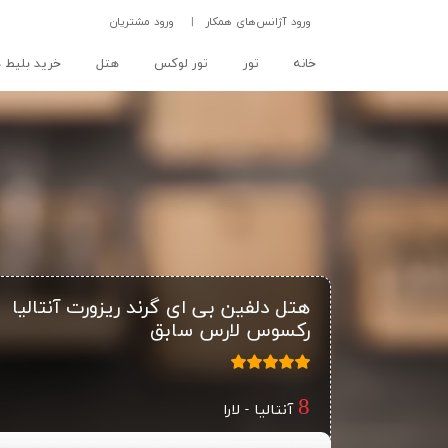
ورود آژانس‌های همکار
|
ورود مشتریان
(current)
خانه
تور
تور لوکس
هتل
خرید بلیط ه
هتل دلفین بی ای گرند ریزورت آنتالیا
رکسوس لارس سابق
آنتالیا - لارا