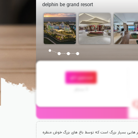
delphin be grand resort
جستجوی اتاق
3 مسافر
 با ساحل فاصله دارد. این هتل 5 ستاره شامل استخر هایی بسیار بزرگ است که توسط باغ های بزرگ خوش منظره