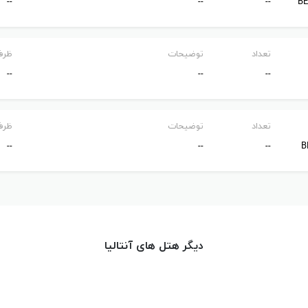
--
--
--
BE
تعداد
توضیحات
ظرف
--
--
--
ینگ رایگان / بدنسازی / خدمات اتاق
تعداد
توضیحات
ظرف
--
--
--
B
دیگر هتل های آنتالیا