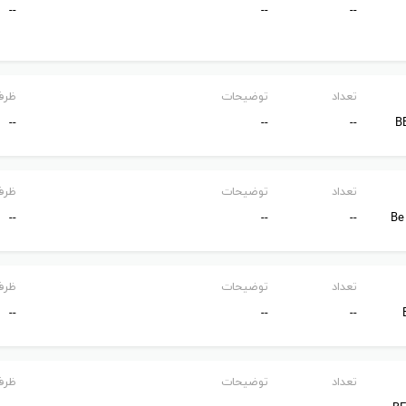
--
--
--
( سر )، هندی ( روغن داغ )، لومی لومی، شیرودهارا، آبهیانگا، شیرو آبهیانگا و خدمات آیور
کننده با جلبک، تقویت کننده ی کلاژن، دور چشم و لیفتینگ لوکس
HSR
.
تعداد
توضیحات
ظرف
پانسمان جلبک تقویت کننده ی مواد معدنی، پانسمان پودر سیلوئت، پانسمان خنک فعال، 
--
--
--
B
تعداد
توضیحات
ظرف
--
--
--
Be
 اصلی هتل دلفین بی ای گرند ریزورت ( دارا ی 7 سالن که یکی از آن ها مخصوص کودکان است ) سان فلاور نام دارد و ص
تعداد
توضیحات
ظرف
انتظار شما را می کشند.
--
--
--
سیلک رود ( خاور دور )، مرمِید ( دریایی ) و مارگاریتا ( مکزیکی ).
ون فلاور، اوسیس، تی اند کافی هاوس و ویتامین.
تعداد
توضیحات
ظرف