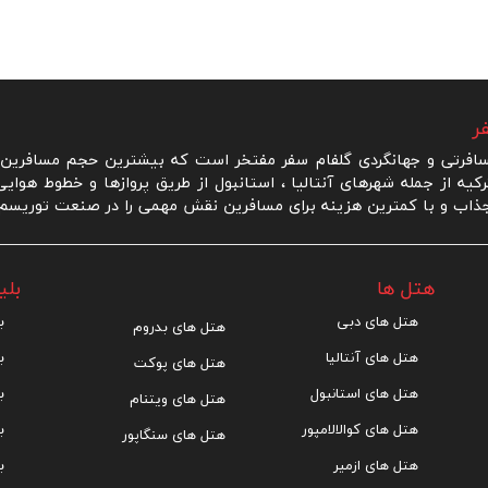
ر
رتی و جهانگردی گلفام سفر مفتخر است که بیشترین حجم مسافرین ر
یه از جمله شهرهای آنتالیا ، استانبول از طریق پروازها و خطوط هوای
ذاب و با کمترین هزینه برای مسافرین نقش مهمی را در صنعت توریسم و 
هتل ها
بلی
هتل های دبی
ب
هتل های بدروم
هتل های آنتالیا
ب
هتل های پوکت
هتل های استانبول
ب
هتل های ویتنام
هتل های کوالالامپور
ب
هتل های سنگاپور
هتل های ازمیر
ب