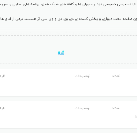
ارا دسترسی خصوصی دارد. رستوران ها و کافه های شیک هتل، برنامه های غذایی و تفریحی
ون صفحه تخت دیواری و پخش کننده ی دی وی دی و وی سی آر هستند. برخی از اتاق ها دارا
یزورت ارائه می شوند.
 ایتالیایی و باربیکیو گرفته تا چینی را برای مهمانانش تدارک دیده است. کافه های مخ
تعداد
توضیحات
ظرف
--
--
--
تعداد
توضیحات
ظرف
--
--
--
، مسابقات ورزشی و بازی های استخری، و برای بعد از ظهر نمایش ها، اجرا ها، مهمانی ها،
ای کامپیوتری و سالن بازی هتل دلفین بی ای گرند ریزورت استفاده کنید.