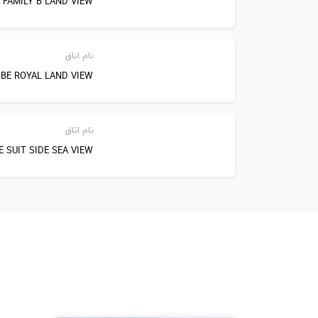
 FAMILY B LAND VIEW
تعداد اتاق ها: 853
نام اتاق
BE ROYAL LAND VIEW
محبوب ترین امکانات هتل:
ساحل / اینترنت بی سیم رایگان / مرکز آبگرم و سلامتی / پارک
نام اتاق
E SUIT SIDE SEA VIEW