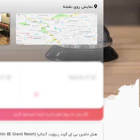
نمایش روی نقشه
تاریخ ورود
تار
اگر نیاز به پرواز هم دارید اینجا جستجو کنید...
هتل دلفین بی ای گرند ریزورت آنتالیا (
phin BE Grand Resort