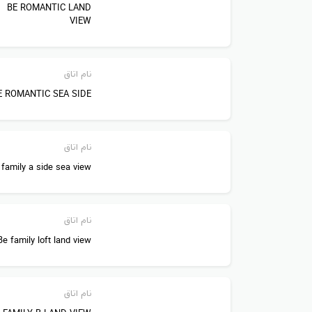
BE ROMANTIC LAND
ماساژوره ( ویژه )، آئورا، سنتی بالی، تایلندی، شیاتسو، هندی 
VIEW
خدمات مراقبتی پوست:
کلاسیک، کمپلکس ویتامین
C
، سفت 
نام اتاق
خدمات مراقبتی بدن:
پیلینگ مارین، پیلینگ با نمک دریایی، 
E ROMANTIC SEA SIDE
مسکو، خدمات جَزمین و خدمات دست و پا.
نام اتاق
غذا خوری در هتل دلفین بی ای گرند ریزورت آنتالیا
 family a side sea view
رستوران
نام اتاق
فلاور شیرینی، کلوچه، دسر، بستنی، چای و قهوه های بی همتا 
Be family loft land view
رستوران های سفارشی:
لا پالما ( ایتالیایی )، سلطان ( ترکی )، 
کافه ها:
ساحل، میانوعده، استخر، بودا، هالیوود ( شبانه )، م
نام اتاق