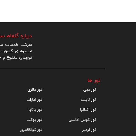
درباره گلفام سف
شرکت خدمات مساف
مسیرهای کشور ترک
تورهای متنوع و ج
تور ها
تور دبی
تور مالزی
تور تایلند
تور امارات
تور آنتالیا
تور پاتایا
تور کوش آداسی
تور پوکت
تور ازمیر
تور کوالالامپور