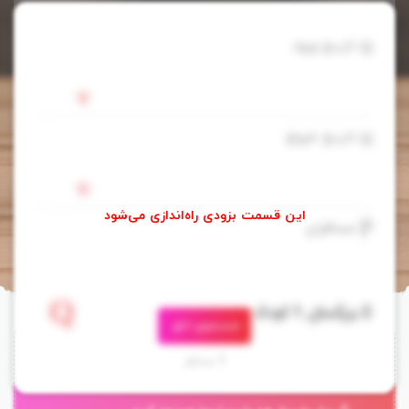
تاریخ ورود
تاریخ خروج
مسافران
جستجوی اتاق
3 مسافر
هتل دی واری اکسپرس ماکاسان بانکوک
D Varee Xpress Makkasan,
Bangkok
، در فاصله 5 دقیقه ای از فرودگاه ماکاسان و ایستگاه پتچاباری