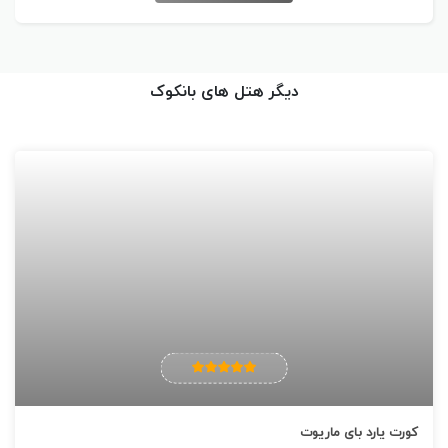
اینترنت بی سیم رایگان اتاق های خانوادگی اتاق غیر سیگاری ها
پذیرش 24 ساعته سیستم تهویه هوا
دیگر هتل های بانکوک
کورت یارد بای ماریوت