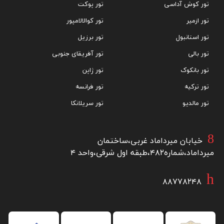
تور کوش آداسی
تور پوکت
تور ازمیر
تور کوالالامپور
تور استانبول
تور برزیل
تور بالی
تور آفریقای جنوبی
تور بانکوک
تور ژاپن
تور ترکیه
تور فرانسه
تور مالدیو
تور سریلانکا
خیابان میرداماد غربی،ساختمان
میرداماد،شماره۴۸۲،طبقه اول شرقی،واحد ۴
۸۸۷۷۸۲۴۸