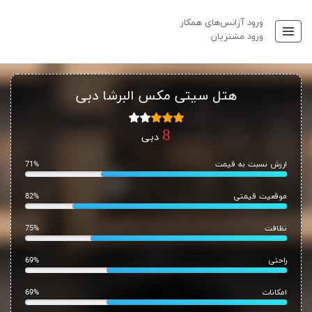
ورود آژانس‌های همکار
ورود مشتریان
هتل سیتی مکس البرشا دبی
دبی
ارزش نسبت به قیمت
71%
موقعیت قیمتی
82%
نظافت
75%
راحتی
69%
امکانات
69%