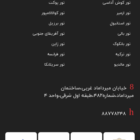
تور کوش آداسی
تور پوکت
تور ازمیر
تور کوالالامپور
تور استانبول
تور برزیل
تور بالی
تور آفریقای جنوبی
تور بانکوک
تور ژاپن
تور ترکیه
تور فرانسه
تور مالدیو
تور سریلانکا
خیابان میرداماد غربی،ساختمان
میرداماد،شماره۴۸۲،طبقه اول شرقی،واحد ۴
۸۸۷۷۸۲۴۸