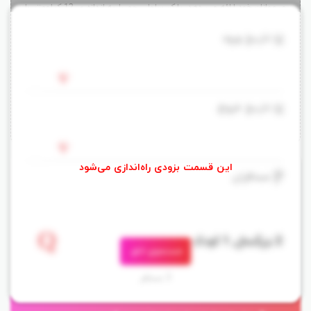
میهمانان خود ارائه می دهد. پارک ساحلی جمیرا به اندازه ی 12 کیلومتر با
هتل فاصله دارد. دسترسی اینترنت بی سیم در تمامی مجموعه رایگان می
تاریخ ورود
باشد.
ادامه مطلب
اتاق های هتل دارای مبلمان و دکور شیک به همراه تلویزیون
LCD
می
ساعت ورود به اتاق: 00:00
تحویل اتاق: 00:00
تاریخ خروج
باشند.
امکانات هتل شامل کافه موسیقی، کافه ورزشی، کافی شاپ لاوازا، سیتی
کافه و رستوران اصلی با سرویس دهی صبحانه، ناهار و شام می باشد.
Standard Room
مسافران
تعداد
ظرفیت
مهمانان می توانند از استخر روباز و مرکز تناسب اندام مجهز استفاده کنند.
--
--
مترو، اتوبوس و تاکسی در دسترس می باشند.
هزینه
جستجوی اتاق
فرودگاه دبی به اندازه ی 25 دقیقه با هتل فاصله دارد.
--
3 مسافر
منطقه ی البرشا مقصد مناسب گردشگران علاقه مند به خرید لباس های
امکان رزرو بزودی...