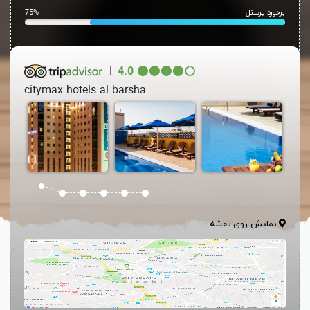
برخورد پرسنل
75%
|
4.0
citymax hotels al barsha
نمایش روی نقشه
هتل سیتی مکس البرشا دبی (
Citymax Hotel Al Barsha Dubai
)، این
هتل 3 ستاره در مقابل یکی از بزرگترین بازارهای جهان یعنی بازار امارات به