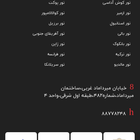
تور کوش آداسی
تور پوکت
تور ازمیر
تور کوالالامپور
اینترنت بی سیم رایگان / حمل و نقل فرودگاهی / اتاق های خانوادگی /
تور استانبول
تور برزیل
پارکینگ / رستوران / ممنوعیت استعمال دخانیات در اتاق ها
تور بالی
تور آفریقای جنوبی
تور بانکوک
تور ژاپن
تور ترکیه
تور فرانسه
تور مالدیو
تور سریلانکا
خیابان میرداماد غربی،ساختمان
میرداماد،شماره۴۸۲،طبقه اول شرقی،واحد ۴
۸۸۷۷۸۲۴۸