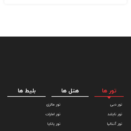
مخصوص مهمانان دارا ی معلولیت، روزنامه و خدمات اتاق 24 ساعته.
غذا خوری در هتل جهانگیر استانبول
روز خود را با صبحانه ی سلف سرویس هتل جهانگیر آغاز کنید. خوراک های
گرم و سرد، میوه های فصلی، سبزیجات فصلی، انواع پنیر، ماست، کیک،
پای و غیره در این سلف سرویس ارائه می شوند.
کافه رستوران کوپسته منویی از غذا های ترکی و بین المللی را ارائه می
دهد. این رستوران چشم اندازی وسیع از تنگه ی بسفر دارد.
تور ها
هتل ها
بلیط ها
تور دبی
تور مالزی
تور تایلند
تور امارات
تعداد اتاق ها:
تور آنتالیا
تور پاتایا
محبوب ترین امکانات هتل: