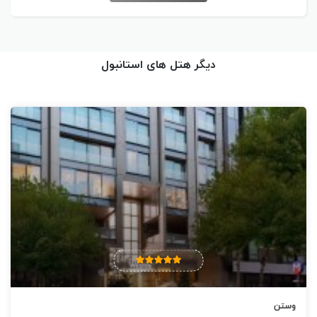
فرهنگی آتاتورک به اندازه ی کمتر از 10 دقیقه پیاده روی از هتل فاصله
دارد.
دیگر هتل های استانبول
خدمات و تسهیلات هتل جهانگیر استانبول
تراس، منو های ویژه ی رژیمی ( در صورت درخواست )، رستوران ( سفارشی
)، کافه، اینترنت بیسیم رایگان در سراسر مجموعه، پارکینگ خصوصی (
شامل اضافه بها )، نظافت روزانه، سرویس های راهنما، انبار بار، کانتر تور،
تبدیل ارز، کانتر پذیرش 24 ساعته، جلا ی کفش، سرویس اتو کشی ( شامل
اضافه بها )، خشکشویی ( شامل اضافه بها )، لباسشویی ( شامل اضافه بها )،
فکس/فتوکپی ( شامل اضافه بها )، تسهیلات ضیافت/جلسات ( شامل اضافه
بها )، حمل و نقل فرودگاهی ( شامل اضافه بها )، سرویس حمل و نقل (
شامل اضافه بها )، کرایه ی اتومبیل، اتاق های عایق صدا، سشوار، تسهیلات
وستن