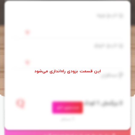
تاریخ ورود
تاریخ خروج
مسافران
جستجوی اتاق
هتل سیداده دی گوا
3 مسافر
Cidade de Goa
، تا ساحل 1 دقیقه فاصله دارد. این
هتل در ساحل ونگنیوم در پاناجی واقع شده است. هتل سیداده دی گوا 5