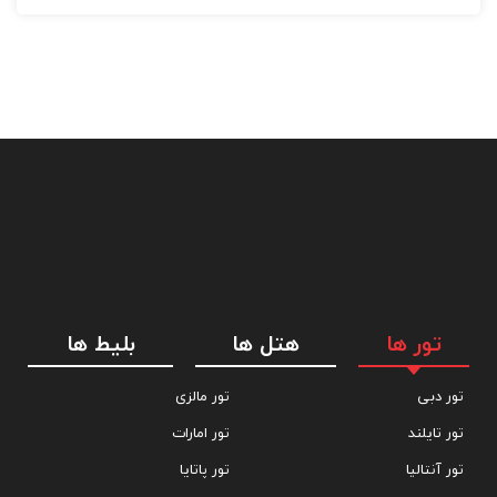
این مرکز تناسب اندام دارای جکوزی، سونا، اتاق بخار، روش های درمانی
متنوع و انواع ماساژ ها برای به آرامش رسیدن میهمانان می باشد. در این
مرکز، سالن زیبایی همراه با آرایشگران مجرب برای بانوان وجود دارد که
خدماتی از قبیل مانیکور و پدیکور و ... را برای میهمانان خود ارائه می دهند.
رستوران های هتل
سیداده دی
رستوران آلفاما
Alfama
در قلب هتل واقع شده و دارای محیط رمانتیک می باشد، میهمانان می
تور ها
هتل ها
بلیط ها
توانند در این رستوران غذا های محلی خوش طعمی را همراه با نوشیدنی
های مخصوصی در اطین رستورا میل کنند.
تور دبی
تور مالزی
تور تایلند
تور امارات
رستوران باربکیو
Barbeque
تور آنتالیا
تور پاتایا
در ساحل و نزدیکی خلیج فارس واقع شده و با فضای باز و آرامش بخشی که