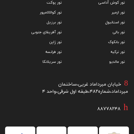
تور کوش آداسی
تور پوکت
دارد پذیرای میهمانان می باشد. در این رستوران غذا های گوشتی، دریایی و
تور ازمیر
تور کوالالامپور
سبزیجات برای میهمانان توسط سرآشپز ماهر سرو می شود.
تور استانبول
تور برزیل
تور بالی
کافه آزول
Café Azul
تور آفریقای جنوبی
تور بانکوک
تور ژاپن
در کنار استخر واقع شده و با چشم اندازی زیبا از دریا و آسمان آبی پذیرای
تور ترکیه
تور فرانسه
میهمانان می باشد. طراحی این کافه مدیترانه ای بوده و غذا های مدیترانه
تور مالدیو
تور سریلانکا
ای نیز برای میهمانان سرو می کند.
رستوران لارانجا
Laranja
خیابان میرداماد غربی،ساختمان
میرداماد،شماره۴۸۲،طبقه اول شرقی،واحد ۴
جز بهترین رستوران ها در گوا از لحاظ سرو غذا های دریایی می باشد،
میهمانان می توانند در این رستوران غذا های خوش طعم دریایی را در
۸۸۷۷۸۲۴۸
آرامش میل نمایند.
کافه دوچاریا
Doçaria