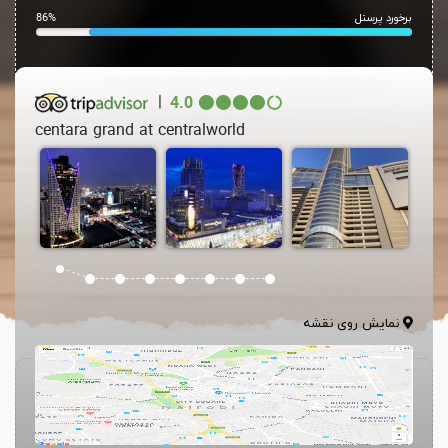
برخورد پرسنل
86%
|
4.0
centara grand at centralworld
نمایش روی نقشه
هتل سنتارا گرند سنترال ورد بانکوک Centara Grand at CentralWorld این
هتل 26 طبقه ای با 5 ستاره در خیابان پاثوموان Pathumwan قرار گرفته