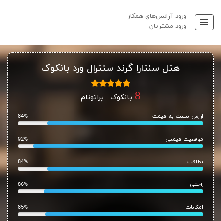
ورود آژانس‌های همکار
ورود مشتریان
هتل سنتارا گرند سنترال ورد بانکوک
بانکوک - پراتونام
ارزش نسبت به قیمت
84%
موقعیت قیمتی
92%
نظافت
84%
راحتی
86%
امکانات
85%