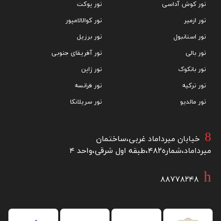
تور کوش آداسی
تور پوکت
تور ازمیر
تور کوالالامپور
تور استانبول
تور برزیل
تور بالی
تور آفریقای جنوبی
تور بانکوک
تور ژاپن
تور ترکیه
تور فرانسه
تور مالدیو
تور سریلانکا
خیابان میرداماد غربی،ساختمان
میرداماد،شماره۴۸۲،طبقه اول شرقی،واحد ۴
۸۸۷۷۸۲۴۸