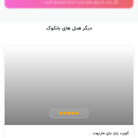
اگر نیاز به پرواز هم دارید اینجا جستجو کنید...
سالن اسپای این هتل برنده جایزه سنواری Cenvaree بهترین سالن اسپا
شده است و در فضاهای خصوصی خدمات ماساژ را به مسافرین ارائه
می‌دهد، همچنین یک استخر آب‌گرم مخصوص نیز در نظر گرفته شده
دیگر هتل های بانکوک
است. اگر عاشق بازی تنیس هستید، حتما ساعاتی را در زمین تنیس هتل
سنتارا گراند بانکوک بازی کنید. البته سالن بدنسازی نیز بصورت جداگانه
وجود دارد.
رستوران هتل :
در رستوران پنجاه و پنج Fifty Five و همینطور بار رد اسکای Red Sky شما
می توانید از چشم‌انداز زیبای شهر بانکوک لذت ببرید. از رستوران های دیگر
هتل سنتارا گرند نیز می‌توان به رستوران ژاپنی جینجر Ginger Japanese،
رستوران بین المللی و همینطور کافه زینگ Zing Café اشاره کرد. شما
می‌توانید در کافه و بارهای این هتل زیبا انواع نوشیدنی گرم و سرد و
آبمیوه های تازه را نوش جان کنید.
کورت یارد بای ماریوت