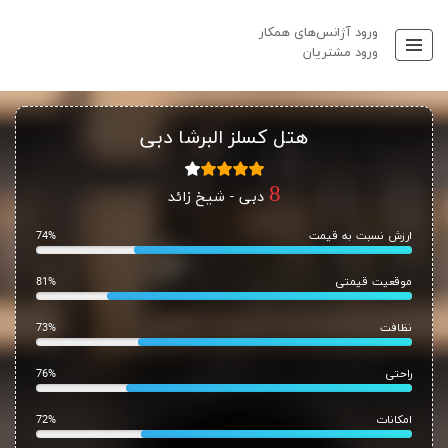
ورود آژانس‌های همکار
ورود مشتریان
هتل کسلز البرشا دبی
دبی - شیخ زائد
ارزش نسبت به قیمت
74%
موقعیت قیمتی
81%
نظافت
73%
راحتی
76%
امکانات
72%