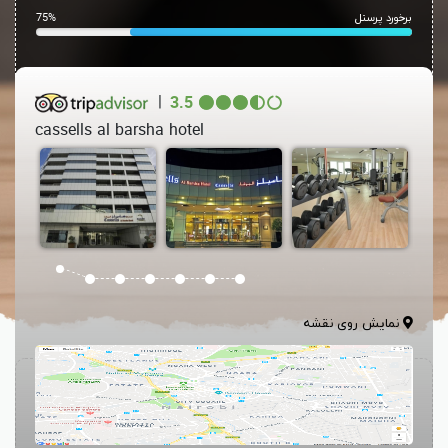
برخورد پرسنل
75%
|
3.5
cassells al barsha hotel
نمایش روی نقشه
هتل کسلز البرشا دبی (
Cassells Al Barsha Hotel
)، دارای استخر پشت بام
به همراه منظره ای از مرکز خرید امارات می باشد. مرکز سلامت هتل دارای