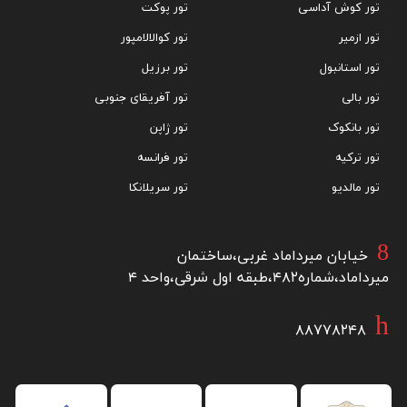
تور کوش آداسی
تور پوکت
تور ازمیر
تور کوالالامپور
تور استانبول
تور برزیل
تور بالی
تور آفریقای جنوبی
تور بانکوک
تور ژاپن
تور ترکیه
تور فرانسه
تور مالدیو
تور سریلانکا
خیابان میرداماد غربی،ساختمان
میرداماد،شماره۴۸۲،طبقه اول شرقی،واحد ۴
۸۸۷۷۸۲۴۸