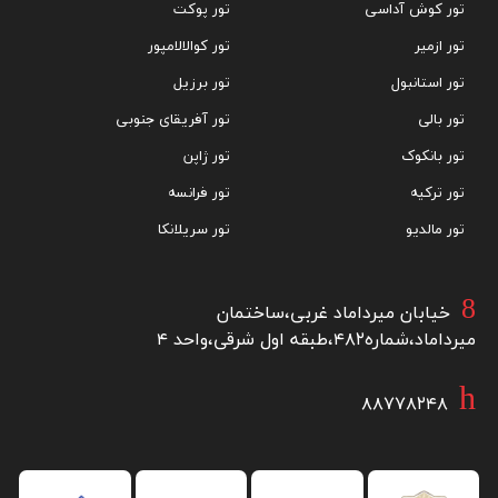
تور کوش آداسی
تور پوکت
تور ازمیر
تور کوالالامپور
تور استانبول
تور برزیل
تور بالی
تور آفریقای جنوبی
تور بانکوک
تور ژاپن
تور ترکیه
تور فرانسه
تور مالدیو
تور سریلانکا
خیابان میرداماد غربی،ساختمان
میرداماد،شماره۴۸۲،طبقه اول شرقی،واحد ۴
۸۸۷۷۸۲۴۸