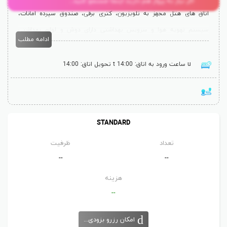
اگر نیاز به پرواز هم دارید اینجا جستجو کنید...
اتاق های هتل مجهز به تلویزیون، کتری برقی، صندوق سپرده امانات،
سیستم تهویه هوا و سرویس بهداشتی دارای دوش و لوازم بهداشتی
ادامه مطلب
ضروری هستند.
ساعت ورود به اتاق: 14:00
تحویل اتاق: 14:00
واکینگ استریت در 650 متری، ساحل فستیوال مرکزی پاتایا 1.8 کیلومتر
و فرودگاه به اندازه 1ساعت و نیم تا هتل فاصله دارند.
مهمان ها می توانند از رستوران های متنوع بین المللی واقع در نزدیکی
STANDARD
هتل استفاده کنند.
تعداد
ظرفیت
--
--
هزینه
--
امکان رزرو بزودی...