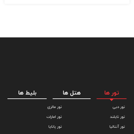
استعمال دخانیات در اتاق‌ها کافه
تور ها
هتل ها
بلیط ها
تور دبی
تور مالزی
تور تایلند
تور امارات
تور آنتالیا
تور پاتایا