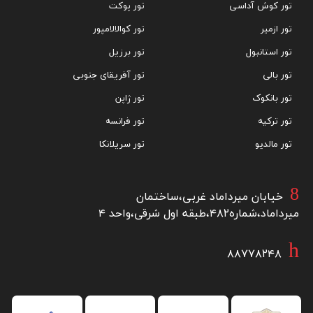
تور کوش آداسی
تور پوکت
تور ازمیر
تور کوالالامپور
تور استانبول
تور برزیل
تور بالی
تور آفریقای جنوبی
تور بانکوک
تور ژاپن
تور ترکیه
تور فرانسه
تور مالدیو
تور سریلانکا
خیابان میرداماد غربی،ساختمان
میرداماد،شماره۴۸۲،طبقه اول شرقی،واحد ۴
۸۸۷۷۸۲۴۸