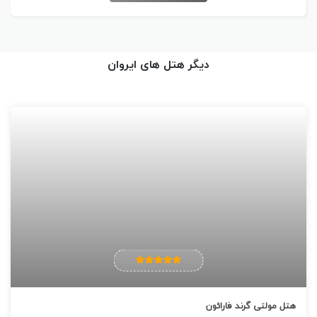
در طبقه اول هتل واقع شده و انواع تجهیزات صوتی و تصویری لازم را برای
برگزاری جلسات حرفه‌ای را دارد. میهمانان می‌توانند در این اتاق جلسه با
دیگر هتل های ایروان
ظرفیت 250 نفر تجربیات حرفه‌ای را به دست آورند.
رستوران هتل بست وسترن کانگرس ایروان
رستوران رافلو با فضا مدرن و گرم خود انواع غذاهای ارمنی و ایتالیایی خوش
طعم را سرو می‌کند. پیتزاهایی که در این رستوران سرو می‌شود در تنور
پخت شده و طعم‌ فوق العاده‌‌‌ای دارند. میهمانان می‌توانند نوشیدنی
مخصوص را سفارش داده و میل نمایند.
امکانات محبوب هتل
اینترنت بی‌سیم رایگان استخر شنا سرویس رفت و آمد
فرودگاهی پارکینگ رایگان مرکز تناسب اندام مجهز ممنوعیت
هتل مولتی گرند فارائون