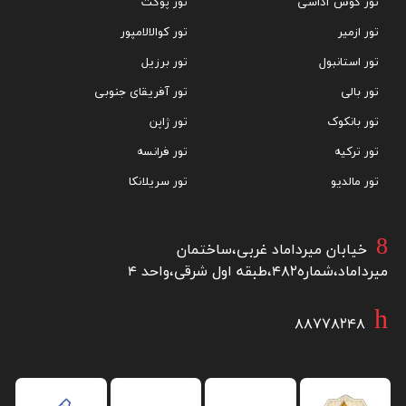
تور کوش آداسی
تور پوکت
تور ازمیر
تور کوالالامپور
تور استانبول
تور برزیل
تور بالی
تور آفریقای جنوبی
تور بانکوک
تور ژاپن
تور ترکیه
تور فرانسه
تور مالدیو
تور سریلانکا
خیابان میرداماد غربی،ساختمان
میرداماد،شماره۴۸۲،طبقه اول شرقی،واحد ۴
۸۸۷۷۸۲۴۸