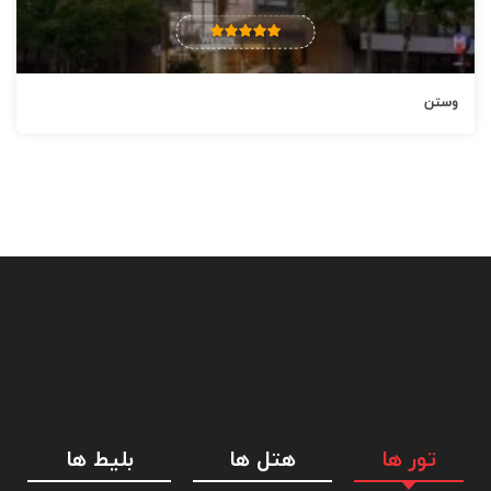
به اندازه ی 15 دقیقه پیاده روی و برج گالاتا به اندازه ی 17 دقیقه پیاده
روی از هتل آلکوچلار کبان فاصله دارند.
وستن
خدمات و تسهیلات هتل آلکوچلار کبان استانبول
مرکز تجاری 24 ساعته، حمل و نقل فرودگاهی، تراس، چای/قهوه در بخش
های عمومی، نظافت روزانه، گاوصندوق در کانتر پذیرش، گهواره ی رایگان،
فضا ی نشیمن جداگانه، لوازم بهداشتی رایگان، اغذیه فروشی، خدمات اتاق
24 ساعته، 2 اتاق جلسه، فضا ی مخصوص برگزاری کنفرانس، لوازم
لباسشویی، روزنامه ی رایگان در لابی، انبار بار، پرسنل چند زبانه، گاوصندوق
در کانتر پذیرش، حوله، دمپایی، اتو/تخته ی اتو کشی ( در صورت درخواست
)، منو ی بالش، سشوار، میز، تلفن، آب معدنی رایگان و گاوصندوق داخل
اتاق.
تور ها
هتل ها
بلیط ها