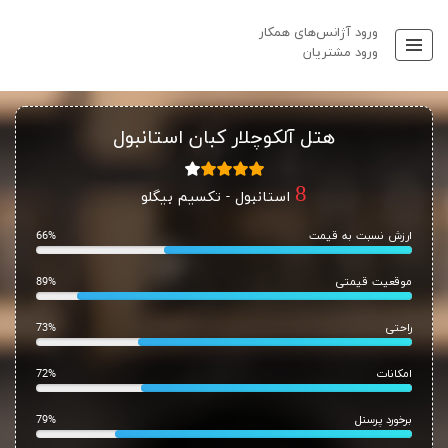
ورود آژانس‌های همکار
ورود مشتریان
هتل آلکوچلار کبان استانبول
استانبول - تکسیم بیگلو
ارزش نسبت به قیمت
66%
موقعیت قیمتی
89%
راحتی
73%
امکانات
72%
برخورد پرسنل
79%