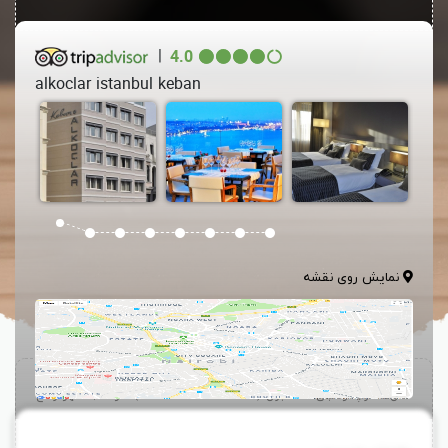
|
4.0
alkoclar istanbul keban
نمایش روی نقشه
هتل آلکوچلار کبان استانبول (
Alkoclar Keban Hotel
)
، در قلب شهر واقع
شده و تنها 150 متر با میدان تکسیم فاصله دارد. فاصله ی این هتل 4